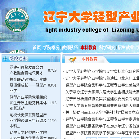
|
|
|
|
|
|
首页
学院概况
教师队伍
本科教育
科学研究
招生就业
本科教育
党建引领聚发展合力
·
07/29
·
辽宁大学轻型产业学院与辽宁省标准化研究
产教融合育电气英才
·
辽宁大学轻型产业学院与菲迪拉（北京）工
校企联动践初心，实践
·
赋能促成长——轻型产
03/31
·
轻型产业学院食品科学与工程专业学生赴益
业学...
·
关于举办辽宁大学第六届大学生金相技能大赛
轻型产业学院党委组织
·
辽宁省分析测试协会实验室建设委员会专家
·
师生开展主题党日集体
11/13
·
辽宁大学第五届智能制造科普创意创新大赛
观影活动
·
关于协助河南工业大学“揭榜挂帅”擂台赛竞
副校长史保东到轻型产
·
轻型产业学院食品科学与工程专业学生走进
·
业学院调研三年行动及
11/05
本科...
·
轻型产业学院携各院学子在2024年辽宁省
辽宁大学轻型产业学院
·
轻型产业学院携各院学子参加2024年辽宁
·
2025年接收优秀应届本
09/19