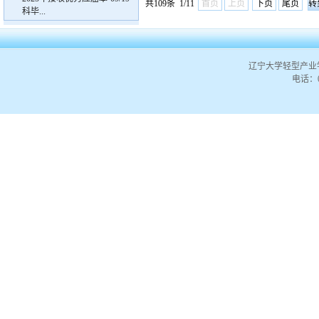
共109条 1/11
首页
上页
下页
尾页
科毕...
辽宁大学轻型产业
电话：02